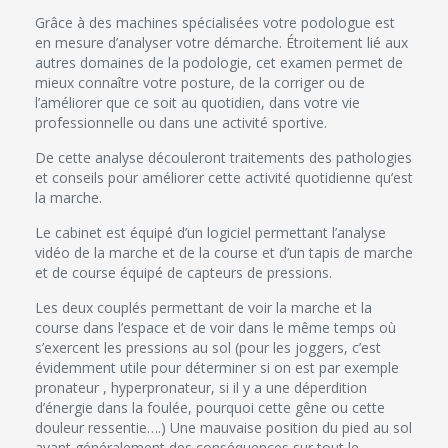
Réflexologie plantaire
Grâce à des machines spécialisées votre podologue est
en mesure d’analyser votre démarche. Étroitement lié aux
autres domaines de la podologie, cet examen permet de
Podologie médicale
mieux connaître votre posture, de la corriger ou de
l’améliorer que ce soit au quotidien, dans votre vie
professionnelle ou dans une activité sportive.
Podologie sportive
De cette analyse découleront traitements des pathologies
et conseils pour améliorer cette activité quotidienne qu’est
Analyse de la marche/course
la marche.
Le cabinet est équipé d’un logiciel permettant l’analyse
vidéo de la marche et de la course et d’un tapis de marche
Réalisation de semelles
et de course équipé de capteurs de pressions.
Les deux couplés permettant de voir la marche et la
Confection d’orthèses
course dans l’espace et de voir dans le même temps où
s’exercent les pressions au sol (pour les joggers, c’est
évidemment utile pour déterminer si on est par exemple
pronateur , hyperpronateur, si il y a une déperdition
d’énergie dans la foulée, pourquoi cette gêne ou cette
douleur ressentie….) Une mauvaise position du pied au sol
ayant généralement des conséquences sur tout le