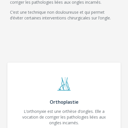
corriger les pathologies liées aux ongles incarnés.
Réflexologie plantaire
C’est une technique non douloureuse et qui permet
d’éviter certaines interventions chirurgicales sur l’ongle.
Podologie médicale
Podologie sportive
Analyse de la marche/course
Réalisation de semelles
Confection d’orthèses
Orthoplastie
L’orthonyxie est une orthèse d’ongles. Elle a
vocation de corriger les pathologies liées aux
ongles incarnés.